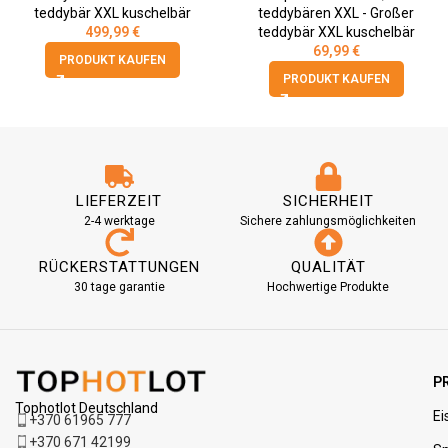
teddybär XXL kuschelbär
teddybären XXL - Großer
499,99
€
teddybär XXL kuschelbär
69,99
€
PRODUKT KAUFEN
PRODUKT KAUFEN
LIEFERZEIT
SICHERHEIT
2-4 werktage
Sichere zahlungsmöglichkeiten
RÜCKERSTATTUNGEN
QUALITÄT
30 tage garantie
Hochwertige Produkte
P
Tophotlot Deutschland
Ei
+370 61965 777
+370 671 42199