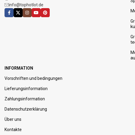
Sp
info@tophotlot.de
M
G
ku
Gr
te
Mo
au
INFORMATION
Vorschriften und bedingungen
Lieferungsinformation
Zahlungsinformation
Datenschutzerklärung
Über uns
Kontakte