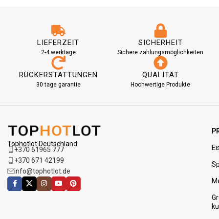
LIEFERZEIT
SICHERHEIT
2-4 werktage
Sichere zahlungsmöglichkeiten
RÜCKERSTATTUNGEN
QUALITÄT
30 tage garantie
Hochwertige Produkte
P
Tophotlot Deutschland
Ei
+370 61965 777
+370 671 42199
Sp
info@tophotlot.de
M
G
ku